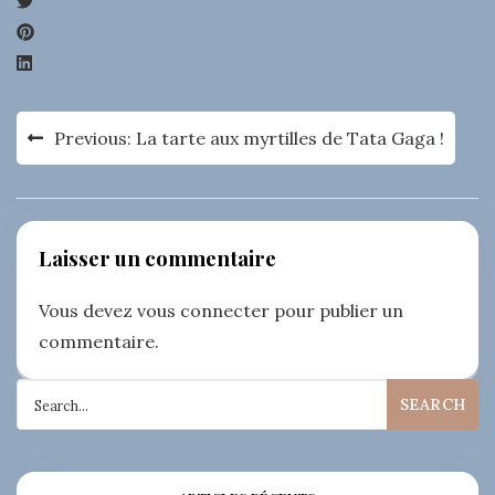
Navigation
Previous:
La tarte aux myrtilles de Tata Gaga !
de
l’article
Laisser un commentaire
Vous devez
vous connecter
pour publier un
commentaire.
Search
for: