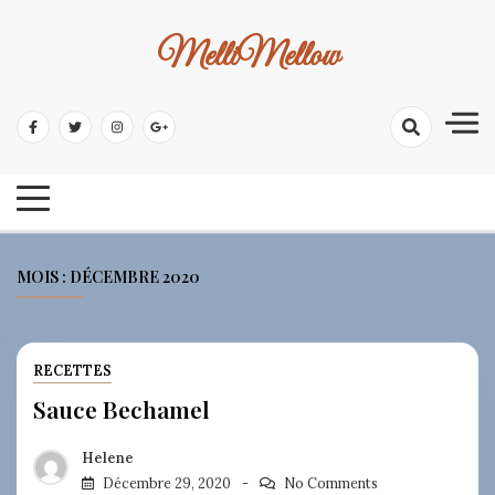
Skip
to
MelliMellow
content
MOIS :
DÉCEMBRE 2020
RECETTES
Sauce Bechamel
Helene
Décembre 29, 2020
No Comments