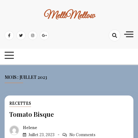
Skip
to
MelliMellow
content
MOIS :
JUILLET 2023
RECETTES
Tomato Bisque
Helene
Juillet 23, 2023
No Comments