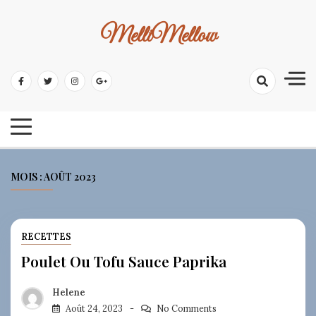
Skip
to
MelliMellow
content
MOIS :
AOÛT 2023
RECETTES
Poulet Ou Tofu Sauce Paprika
Helene
Août 24, 2023
No Comments