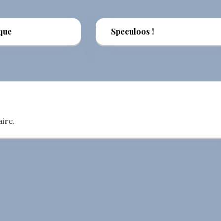
que
Speculoos !
ire.