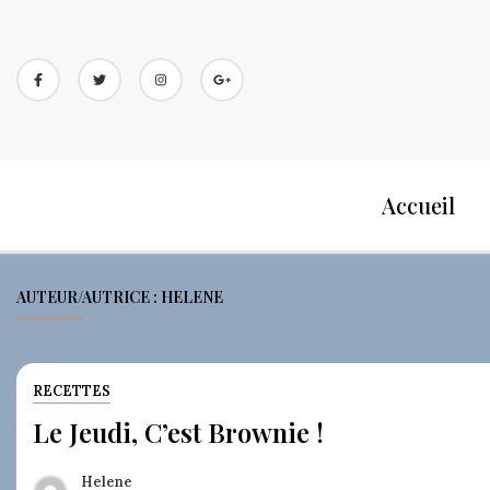
Skip
to
content
Accueil
AUTEUR/AUTRICE :
HELENE
RECETTES
Le Jeudi, C’est Brownie !
Helene