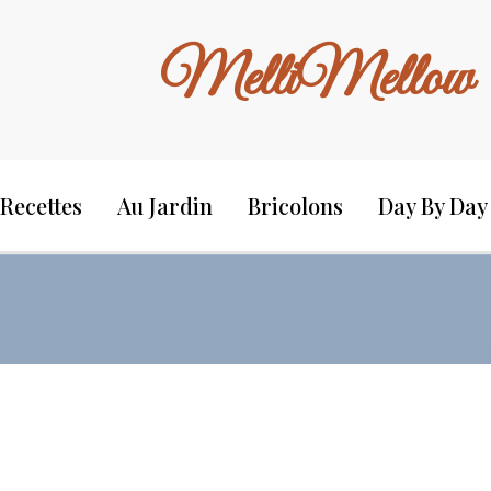
MelliMellow
Recettes
Au Jardin
Bricolons
Day By Day