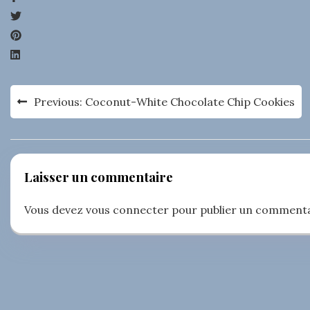
Navigation
Previous:
Coconut-White Chocolate Chip Cookies
de
l’article
Laisser un commentaire
Vous devez
vous connecter
pour publier un commenta