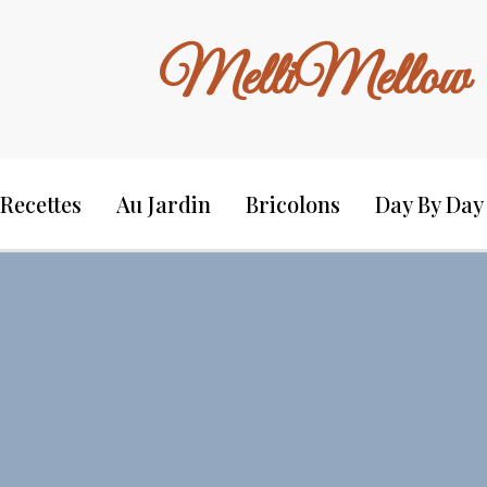
MelliMellow
Recettes
Au Jardin
Bricolons
Day By Day