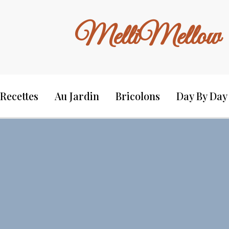
MelliMellow
Recettes
Au Jardin
Bricolons
Day By Day