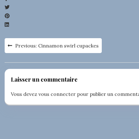
Navigation
Previous:
Cinnamon swirl cupackes
de
l’article
Laisser un commentaire
Vous devez
vous connecter
pour publier un commenta